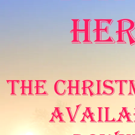
SUBMIT
BOB TAGER IMOD
BOOKINGER/KOMMENTAR/FEEDBACK NU
/kontakt
/
FOR 2021/22/23
Join our mailing list for the latest news
Get free MP3 if you sign up to Bob's newsletter. Delivered
about twice a year so far.
SIGN UP
For all future events, please contact Bob
regarding the hiring of either a solo
artist or a band
2025/26/27 -
CLICK HERE
.