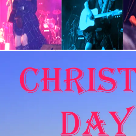
Indtast dit navn og din e-mailadresse for
at være sikker på, at din feedback vil
blive sendt.
NAAM
Email
BOOKINGS/OPMERKINGEN